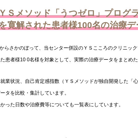
ＹＳメソッド「うつゼロ」プログ
を寛解された患者様100名の治療デ
5月からさかのぼって、当センター併設のＹＳこころのクリニッ
た患者様10 0名様を対象として、実際の治療データをまとめ
就業状況、自己肯定感指数（ＹＳメソッドが独自開発した「心の
データを比較・集計しています。
掛かった日数や治療費等についても一覧表にしています。