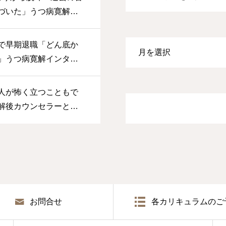
づいた」うつ病寛解イ
さん
で早期退職「どん底か
」うつ病寛解インタビ
ん（仮名）
人が怖く立つこともで
解後カウンセラーとし
U様
お問合せ
各カリキュラムのご