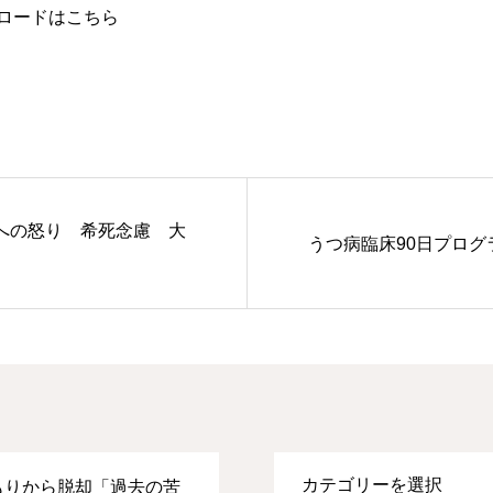
ンロードはこちら
への怒り 希死念慮 大
うつ病臨床90日プログ
もりから脱却「過去の苦