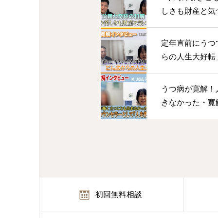
しさも財産と気
ンタビューT.K
定年直前にうつ
らの人生大好転
ュー坂本敬一さ
うつ病が寛解！
きなかった・寛
て救う側に M.
初回無料相談