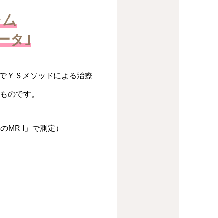
ラ厶
ータ｣
クでＹＳメソッドによる治療
たものです。
MR I」で測定）