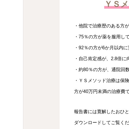
ＹＳメ
・他院で治療歴のある方が
・75％の方が薬を服用し
・92％の方が6か月以内
・自己肯定感が、2.8倍
・約80％の方が、通院回
・ＹＳメソッド治療は保険
方が40万円未満の治療費
報告書には寛解したおひ
ダウンロードしてご覧く