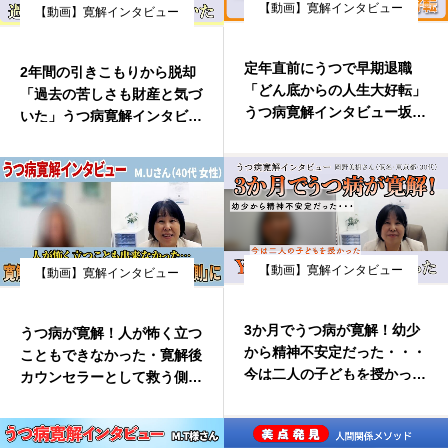
【動画】寛解インタビュー
【動画】寛解インタビュー
カウンセラー紹介
定年直前にうつで早期退職
2年間の引きこもりから脱却
開発者紹介
「どん底からの人生大好転」
「過去の苦しさも財産と気づ
うつ病寛解インタビュー坂本
いた」うつ病寛解インタビュ
敬一さん（仮名）
心のケア必要度テスト
ーT.Kさん
【動画】寛解インタビュー
【動画】寛解インタビュー
3か月でうつ病が寛解！幼少
うつ病が寛解！人が怖く立つ
から精神不安定だった・・・
こともできなかった・寛解後
今は二人の子どもを授かっ
カウンセラーとして救う側
た！・うつ病寛解インタビュ
に M.U様
ー岡野美樹さん（仮名・東京
都30代）