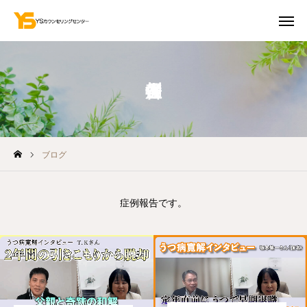
お問合せ
初回無料相談
アクセス
ブログ
YouTube
「お知らせ」を受け取る
各カリキュラムのご予約
症例報告です。
提供メニュー
事例紹介
YSメソッド