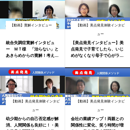
【動画】寛解インタビュー
【動画】美点発見体験インタビ
ュー
統合失調症寛解インタビュ
【美点発見インタビュー】美
ー ＭＴ様 「治らない」と
点発見で子育てしたら、いじ
あきらめからの寛解！考え方
めがなくなり母子で心がラク
や生き方の変化
になって幸せを実感！
【動画】美点発見体験インタビ
【動画】美点発見体験インタビ
ュー
ュー
幼少期からの自己否定感が解
会社の業績アップ！両親との
消、人間関係も良好に！・美
関係性に変化、笑う時間が増