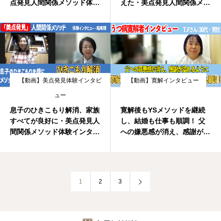
点発見人間関係メソッド体験
えた・美点発見人間関係メソ
インタビュー玉岡さん
ッド体験インタビュー岩崎様
【動画】美点発見体験インタビ
【動画】寛解インタビュー
ュー
息子のひきこもり解消、家族
寛解後もYSメソッドを継続
すべてが良好に・美点発見人
し、結婚も仕事も順調！ 父
間関係メソッド体験インタビ
への嫌悪感が消え、感謝があ
ュー稲尾様
ふれるように・うつ病寛解イ
ンタビューＴ．Ｆさん（30
代・男性）
1
2
3