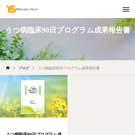
うつ病臨床90日プログラム成果報告書
お問合せ
初回無料相談
アクセス
ブログ
うつ病臨床90日プログラム成果報告書
YouTube
「お知らせ」を受け取る
各カリキュラムのご予約
提供メニュー
事例紹介
YSメソッド
うつ病臨床90日プログラム成