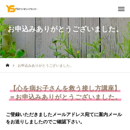
お申込みありがとうございました。
お問合せ
初回無料相談
アクセス
お申込みありがとうございました。
YouTube
「お知らせ」を受け取る
各カリキュラムのご予約
【心を病お子さんを救う接し方講座】
＝お申込みありがとうございました。
提供メニュー
事例紹介
ご登録いただきましたメールアドレス宛てに案内メール
をお送りしましたのでご確認下さい。
YSメソッド