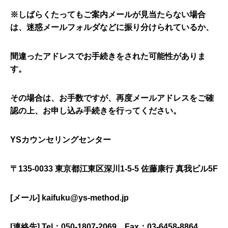
※しばらくたってもご案内メールが見当たらない場合
カウンセラー紹介
は、迷惑メールフォルダなどに振り分けられているか、
開発者紹介
間違ったアドレスでお手続きをされた可能性がありま
す。
心のケア必要度テスト
その場合は、お手数ですが、再度メールアドレスをご確
認の上、お申し込み手続きを行ってください。
YSカウンセリングセンター
〒135-0033 東京都江東区深川1-5-5 佐藤康行 真我ビル5F
[メール] kaifuku@ys-method.jp
[連絡先] Tel：050-1807-2069 Fax：03-6458-8864