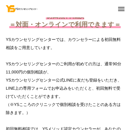
初回無料相談
＝対面・オンラインで利用できます＝
お問合せ
YSカウンセリングセンターでは、カウンセラーによる初回無料
相談をご用意しています。
初回無料相談
アクセス
YSカウンセリングセンターのご利用が初めての方は、通常90分
YouTube
「お知らせ」を受け取る
11,000円の個別相談が、
YSカウンセリングセンター公式LINEに友だち登録をいただき、
各カリキュラムのご予約
LINE上の専用フォームでお申込みをいただくと、初回無料で受
けていただくことができます。
提供メニュー
（※YSこころのクリニックで個別相談を受けたことのある方は
事例紹介
除きます。）
YSメソッド
初回無料相談では、YSメソッド認定カウンセラーが、あなたの