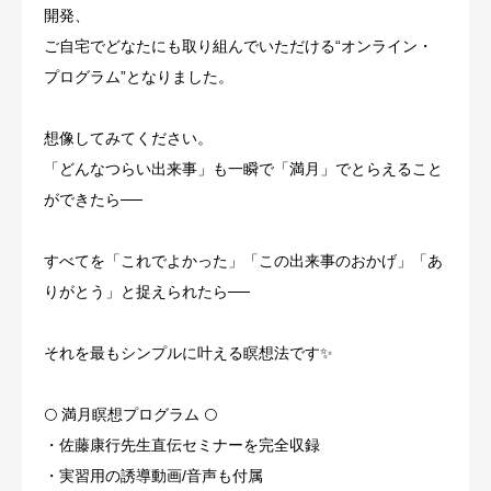
開発、
カウンセラー紹介
ご自宅でどなたにも取り組んでいただける“オンライン・
プログラム”となりました。
開発者紹介
想像してみてください。
心のケア必要度テスト
「どんなつらい出来事」も一瞬で「満月」でとらえること
ができたら──
すべてを「これでよかった」「この出来事のおかげ」「あ
りがとう」と捉えられたら──
それを最もシンプルに叶える瞑想法です✨
🌕 満月瞑想プログラム 🌕
・佐藤康行先生直伝セミナーを完全収録
・実習用の誘導動画/音声も付属