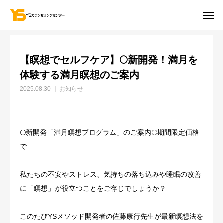
お知らせ
お知らせ
【瞑想でセルフケア】🌕新開発！満月を体験する満月瞑想のご案内
【瞑想でセルフケア】🌕新開発！満月を
お問合せ
体験する満月瞑想のご案内
2025.08.30
お知らせ
初回無料相談
アクセス
YouTube
「お知らせ」を受け取る
🌕新開発「満月瞑想プログラム」のご案内🌕期間限定価格
各カリキュラムのご予約
で
提供メニュー
私たちの不安やストレス、気持ちの落ち込みや睡眠の改善
に「瞑想」が役立つことをご存じでしょうか？
事例紹介
このたびYSメソッド開発者の佐藤康行先生が最新瞑想法を
YSメソッド